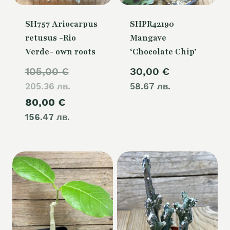
SH757 Ariocarpus
SHPR42190
retusus -Rio
Mangave
Verde- own roots
‘Chocolate Chip’
Original
105,00
€
30,00
€
205.36 лв.
price
58.67 лв.
Current
80,00
€
was:
156.47 лв.
price
105,00 €.
is:
80,00 €.