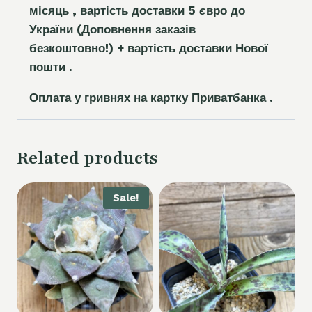
місяць , вартість доставки 5
є
вро до
України
(Доповнення заказ
і
в
безкоштовно!)
+ вартість доставки Нової
пошти .
Оплата у гривнях на картку Приватбанка .
Related products
Sale!