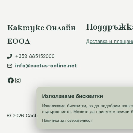
Поддръжк
Кактукс Онлайн
ЕООД
Доставка и плащан
+359 885152000
info@cactus-online.net
Facebook
Instagram
Използваме бисквитки
Използваме бисквитки, за да подобрим ваше
съдържанието. Можете да приемете всички б
© 2026 Cactus-online.net
Политика за поверителност