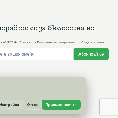
ирайте се за бюлетина ни
 reCAPTCHA. Прилагат се Политиката за поверителност и Общите условия
Абонирай се
Политика за поверителност
Настройки
Отказ
Приемам всички