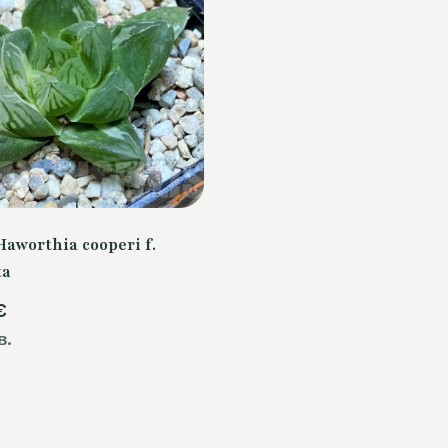
aworthia cooperi f.
ta
€
в.