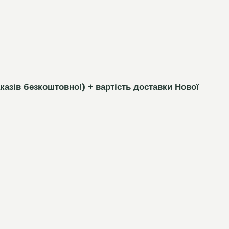
каз
і
в безкоштовно!)
+ вартість доставки Нової