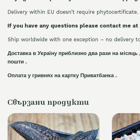
Delivery within EU doesn’t require phytocertificate.
If you have any questions please contact me at
Ship worldwide with one exception – no delivery to 
Доставка в Україну приблизно два рази на місяць 
пошти .
Оплата у гривнях на картку Приватбанка .
Свързани продукти