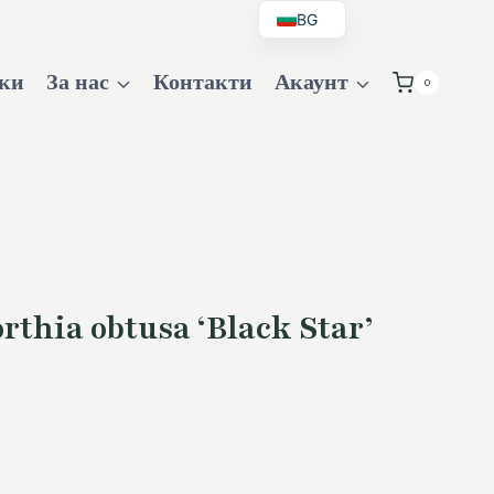
BG
EN
ки
За нас
Контакти
Акаунт
0
DE
UK
thia obtusa ‘Black Star’