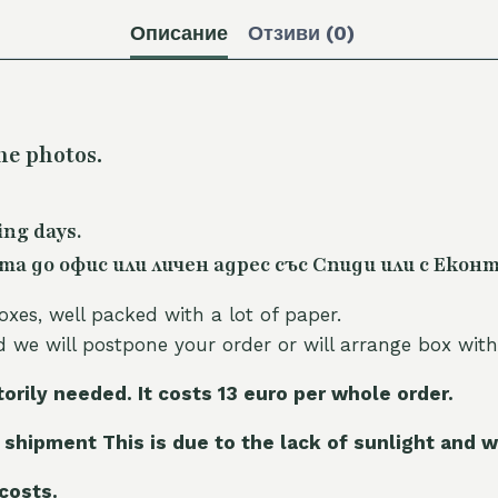
Описание
Отзиви (0)
he photos.
ing days.
 до офис или личен адрес със Спиди или с Еконт
oxes, well packed with a lot of paper.
nd we will postpone your order or will arrange box with
torily needed. It costs 13 euro per whole orde
r.
 shipment This is due to the lack of sunlight and w
 costs.