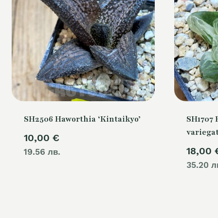
SH2506 Haworthia ‘Kintaikyo’
SH1707 H
variega
10,00
€
18,00
19.56 лв.
35.20 л