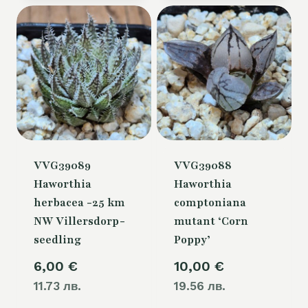
u
ü
e
n
l
g
l
l
e
i
r
c
P
h
r
e
VVG39089
VVG39088
e
r
Haworthia
Haworthia
i
herbacea -25 km
comptoniana
P
NW Villersdorp-
mutant ‘Corn
s
r
seedling
Poppy’
i
e
6,00
€
10,00
€
s
i
11.73 лв.
19.56 лв.
t
s