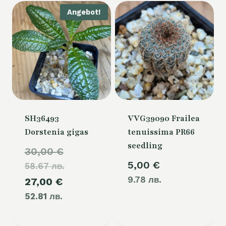
Angebot!
SH36493
VVG39090 Frailea
Dorstenia gigas
tenuissima PR66
seedling
U
30,00
€
5,00
€
58.67 лв.
r
9.78 лв.
A
27,00
€
s
52.81 лв.
k
p
t
r