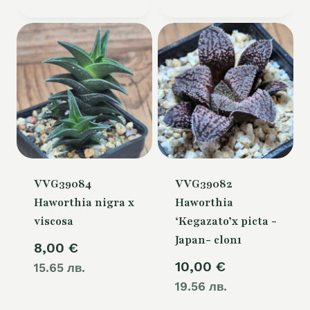
VVG39084
VVG39082
Haworthia nigra x
Haworthia
viscosa
‘Kegazato’x picta -
Japan- clon1
8,00
€
10,00
€
15.65 лв.
19.56 лв.