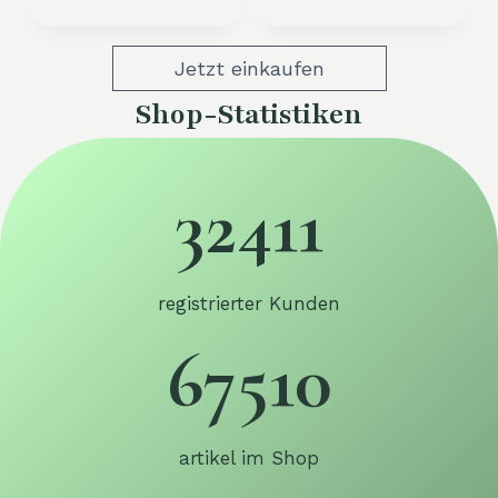
Jetzt einkaufen
Shop-Statistiken
3
32411
2
4
1
1
registrierter Kunden
6
67510
7
5
1
0
artikel im Shop
1