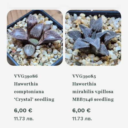
:
w
2
a
7
r
,
:
0
3
0
0
,
€
0
.
0
VVG39086
VVG39085
Haworthia
Haworthia
comptoniana
mirabilis v.pillosa
€
‘Crystal’ seedling
MBB7246 seedling
6,00
€
6,00
€
11.73 лв.
11.73 лв.