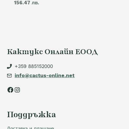
156.47 лв.
цена
105,00 €.
е:
80,00 €.
Кактукс Онлайн ЕООД
+359 885152000
info@cactus-online.net
Facebook
Instagram
Поддръжка
Доставка и плащане