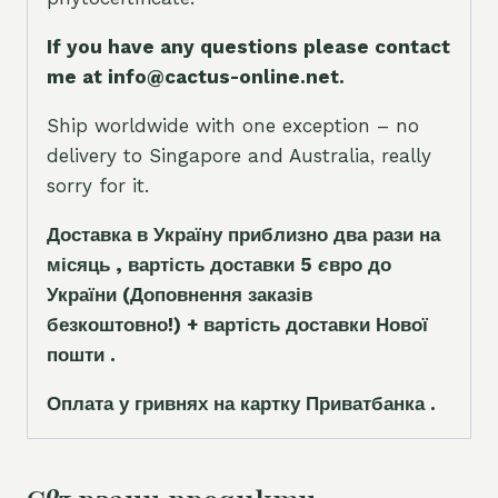
If you have any questions please contact
me at info@cactus-online.net.
Ship worldwide with one exception – no
delivery to Singapore and Australia, really
sorry for it.
Доставка в Україну приблизно два рази на
місяць , вартість доставки 5
є
вро до
України
(Доповнення заказ
і
в
безкоштовно!)
+ вартість доставки Нової
пошти .
Оплата у гривнях на картку Приватбанка .