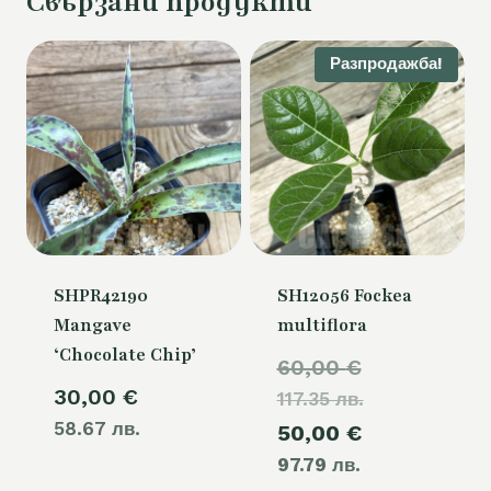
Свързани продукти
Разпродажба!
SHPR42190
SH12056 Fockea
Mangave
multiflora
‘Chocolate Chip’
Original
60,00
€
30,00
€
117.35 лв.
price
58.67 лв.
Текущата
50,00
€
was:
97.79 лв.
цена
60,00 €.