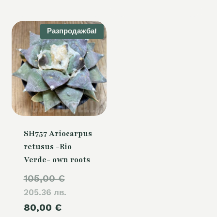
е:
50,00 €.
Разпродажба!
SH757 Ariocarpus
retusus -Rio
Verde- own roots
Original
105,00
€
205.36 лв.
price
Текущата
80,00
€
was: